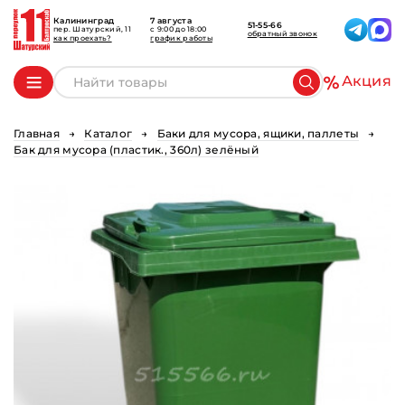
Калининград
7 августа
51-55-66
пер. Шатурский, 11
c 9:00 до 18:00
обратный звонок
как проехать?
график работы
Акция
Главная
Каталог
Баки для мусора, ящики, паллеты
Бак для мусора (пластик., 360л) зелёный