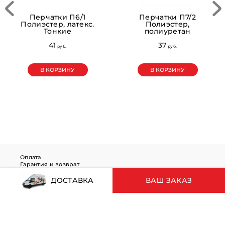
Перчатки П6/1
Перчатки П7/2
Полиэстер, латекс.
Полиэстер,
Тонкие
полиуретан
41
37
pуб.
pуб.
В КОРЗИНУ
В КОРЗИНУ
Оплата
Гарантия и возврат
Правила покупки
Обработка персональных данных
ДОСТАВКА
ВАШ ЗАКАЗ
Ваш заказ
Корзина пуста
© 2019 - 2026 www.baltrosnab.ru
Оформление заказа