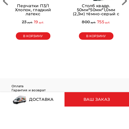
Перчатки П3/1
Столб квадр.
Хлопок, гладкий
50мм*50мм*1,0мм
латекс
(2,3м) тёмно-серый с
крышкой
23
19
800
755
pуб.
pуб.
pуб.
pуб.
В КОРЗИНУ
В КОРЗИНУ
Оплата
Гарантия и возврат
Правила покупки
Обработка персональных данных
ДОСТАВКА
ВАШ ЗАКАЗ
Ваш заказ
Корзина пуста
© 2019 - 2026 www.baltrosnab.ru
Оформление заказа