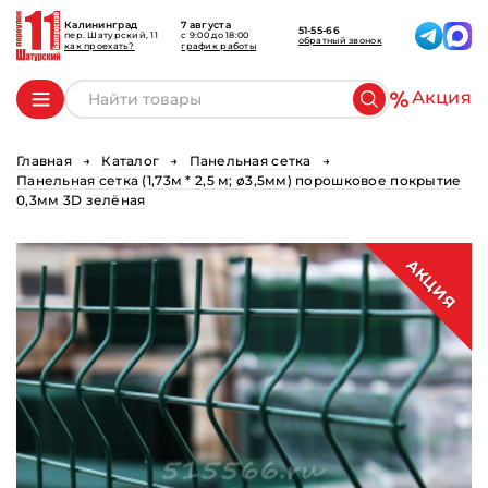
Калининград
7 августа
51-55-66
пер. Шатурский, 11
c 9:00 до 18:00
обратный звонок
как проехать?
график работы
Акция
Главная
Каталог
Панельная сетка
Панельная сетка (1,73м * 2,5 м; ø3,5мм) порошковое покрытие
0,3мм 3D зелёная
АКЦИЯ