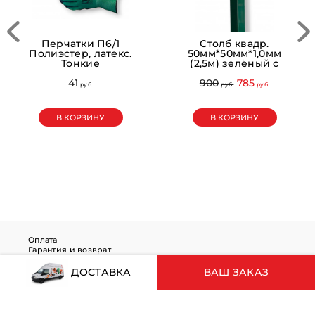
Перчатки П6/1
Столб квадр.
Полиэстер, латекс.
50мм*50мм*1,0мм
Тонкие
(2,5м) зелёный с
крышкой
41
900
785
pуб.
pуб.
pуб.
В КОРЗИНУ
В КОРЗИНУ
Оплата
Гарантия и возврат
Правила покупки
Обработка персональных данных
ДОСТАВКА
ВАШ ЗАКАЗ
Ваш заказ
Корзина пуста
© 2019 - 2026 www.baltrosnab.ru