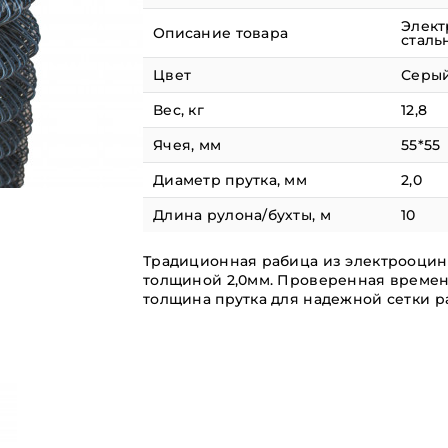
Элек
Описание товара
сталь
Цвет
Серы
Вес, кг
12,8
Ячея, мм
55*55
Диаметр прутка, мм
2,0
Длина рулона/бухты, м
10
Традиционная рабица из электрооцин
толщиной 2,0мм. Проверенная време
толщина прутка для надежной сетки р