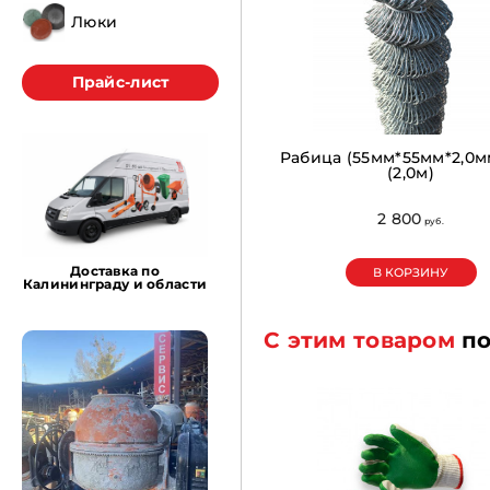
Люки
Прайс-лист
Рабица (55мм*55мм*2,0мм
(2,0м)
2 800
pуб.
Доставка по
В КОРЗИНУ
Калининграду и области
С этим товаром
по