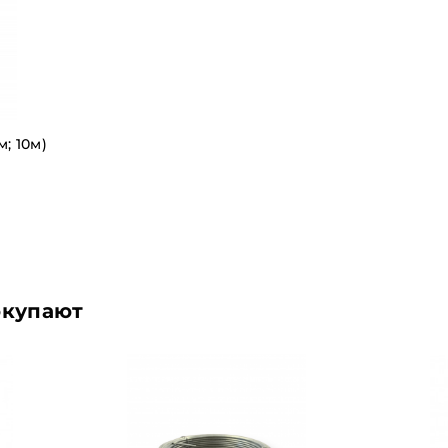
; 10м)
купают