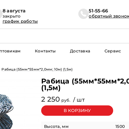
8 августа
51-55-66
обратный звоно
закрыто
график работы
оптовикам
Контакты
Доставка
Сервис
Рабица (55мм*55мм*2,0мм; 10м) (1,5м)
Рабица (55мм*55мм*2,0
(1,5м)
2 250
/ шт
pуб.
Высота, мм
1500