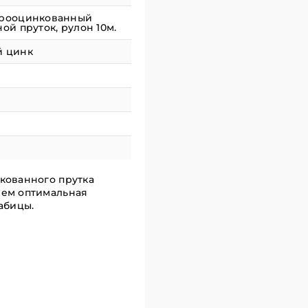
трооцинкованный
ной пруток, рулон 10м.
й цинк
кованного прутка
нем оптимальная
абицы.